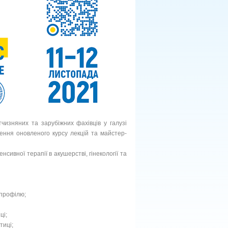
тчизняних та зарубіжних фахівців у галузі
едення оновленого курсу лекцій та майстер-
нсивної терапії в акушерстві, гінекології та
 профілю;
ці;
тиці;