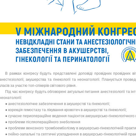
В рамках конгресу будуть представлені доповіді провідних провідних ві
анестезіології, акушерства та гінекології та неонатології. Планується пров
класів за участю топ-спікерів світового рівня.
Під час конгресу будуть обговорені актуальні питання анестезіології та інте
неонатології:
● анестезіологічне забезпечення в акушерстві та гінекології;
● корекція гемостазу та лікування кровотеч в акушерстві та гінекології;
● сучасне периопераційне ведення пацієнток акеушерсько-гінекологічного
● проблеми післяопераційного знеболення
● проблеми венозного тромбоемболізму в акушерсько-гінекологічній практи
● гнійно-запальні та септичні ускладнення в акушерсько-гінекологічній прак