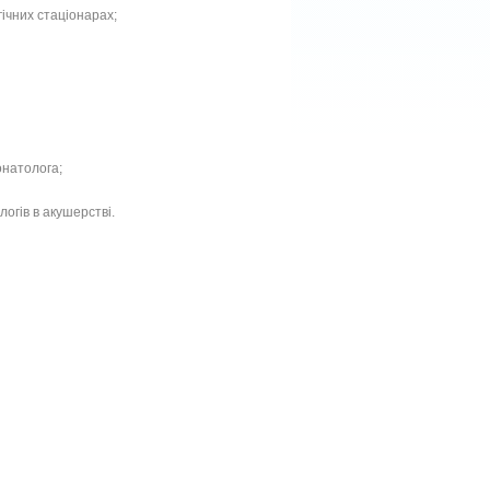
гічних стаціонарах;
онатолога;
логів в акушерстві.