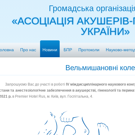
Громадська організаці
«АСОЦІАЦІЯ АКУШЕРІВ-
УКРАЇНИ»
оловна
Про нас
Новини
БПР
Протоколи
Науково-метод
Вельмишановні коле
Запрошуємо Вас до участі в роботі
ІV міждисциплінарного наукового кон
стани та анестезіологічне забезпечення в акушерстві, гінекології та перинат
2021 р.
в Premier Hotel Rus, м. Київ, вул. Госпітальна, 4.