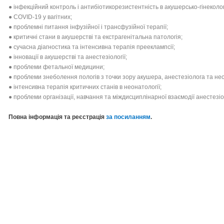
● інфекційний контроль і антибіотикорезистентність в акушерсько-гінеколо
● COVID-19 у вагітних;
● проблемні питання інфузійної і трансфузійної терапії;
● критичні стани в акушерстві та екстрагенітальна патологія;
● сучасна діагностика та інтенсивна терапія прееклампсії;
● інновації в акушерстві та анестезіології;
● проблеми фетальної медицини;
● проблеми знеболення пологів з точки зору акушера, анестезіолога та не
● інтенсивна терапія критичних станів в неонатології;
● проблеми організації, навчання та міждисциплінарної взаємодії анестезіо
Повна інформація та реєстрація
за посиланням
.