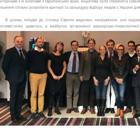
інтернами з їх колегами з європейських країн. Ініціатива була сприйнята схвал
рішення спільно розробити критерії та процедуру відбору лікарів з України дл
В цілому, поїздка до столиці Європи видалась напруженою, але надзв
оптимістично дивитись в майбутнє вітчизняної акушерсько-гінекологічно