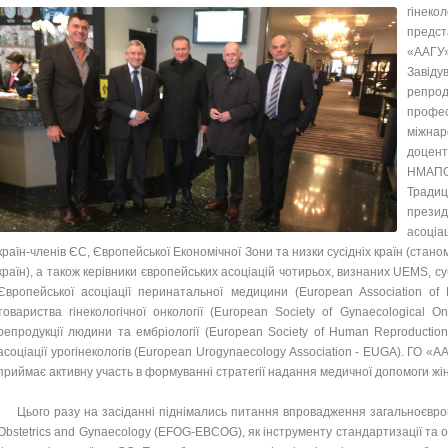
гінек
предст
«ААГУ
Завіду
репро
профес
міжна
доцент
НМАПО 
Тради
презид
асоціа
країн-членів ЄС, Європейської Економічної Зони та низки сусідніх країн (станом
країн), а також керівники європейських асоціацій чотирьох, визнаних UEMS, су
Європейської асоціації перинатальної медицини (European Association of 
товариства гінекологічної онкології (European Society of Gynaecological 
репродукції людини та ембріології (European Society of Human Reproducti
асоціації урогінекологів (European Urogynaecology Association - EUGA). ГО 
приймає активну участь в формуванні стратегії надання медичної допомоги жі
Цього разу на засіданні піднімались питання впровадження загальноєвро
Obstetrics and Gynaecology (EFOG-EBCOG), як інструменту стандартизації та оц