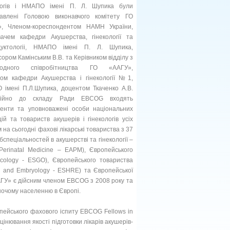
ологів і НМАПО імені П. Л. Шупика були
авлені Головою виконавчого комітету ГО
», Членом-кореспондентом НАМН України,
вачем кафедри Акушерства, гінекології та
дуктологіі, НМАПО імені П. Л. Шупика,
ором Камінським В.В. та Керівником відділу з
родного співробітництва ГО «ААГУ»,
ом кафедри Акушерства і гінекології №1,
імені П.Л.Шупика, доцентом Ткаченко А.В.
ційно до складу Ради EBCOG входять
енти та уповноважені особи національних
цій та товариств акушерів і гінекологів усіх
 на сьогодні фахові лікарські товариства з 37
бспеціальностей в акушерстві та гінекології –
Perinatal Medicine – EAPM), Європейського
Oncology - ESGO), Європейського товариства
on and Embryology - ESHRE) та Європейської
«ААГУ» є дійсним членом EBCOG з 2008 року та
ночому населенню в Європі.
пейського фахового іспиту EBCOG Fellows in
інювання якості підготовки лікарів акушерів-