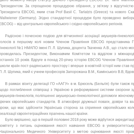
цього моменту набув статусу діючого Президенту EBCOG. Dr. Tahir Mahmood
Президентом. За спрощеною процедурою обрання, у зв’язку з відсутністю
Президента EBCOG, яким став Prof Basil C. Tarlatzis (Greece) та нового Ск
Wallwiener (Germany). Згідно стандартної процедури було проведено вибори
EBCOG) – від центрально-європейського і східно-європейського регіонів.
Радісною і почесною подією для вітчизняної асоціації акушерів-гінекол
голосів в першому колі новим Членом Правління EBCOG представника Г
гінекології №1 НМАПО імені П. Л. Шупика, доцента Ткаченка А.В., що стало мо
проводилась Президентом, Виконавчим Комітетом та відділом з міжнаро
останніх 10 років. Вдруге в понад 20-річну історію EBCOG Членом Правління
школи країн пост-радянського простору і вперше в новітній історії ним став
П. Л. Шупика, який є учнем професорів Запорожана В.М., Камінського В.В, Вдов
В рамках візиту делегації ГО «ААГУ» в м. Брюсель (Бельгія) були також
щодо поглиблення співпраці з Україною в реформуванні системи охорони здор
акушерів-гінекологів, поліпшенні акушерсько-гінекологічної допомоги жіночом
діючих європейських стандартів. В атмосфері дружньої поваги, довіри та 
кроки, що має здійснити Українська сторона за сприяння європейських коле
реалізації євроінтеграційних прагнень нашої країни.
Було вирішено, що в першій половині 2018 року може відбутися акредитаці
комітету з питань оцінювання якості навчання EBCOG в університетську
Національного Медичного Університету з метою оцінювання якості про