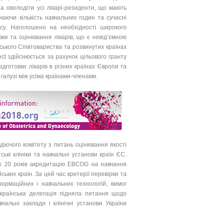
та оволодіти усі лікарі-резиденти, що мають
аючи кількість навчальних годин та сучасні
есу. Наголошено на необхідності широкого
вки та оцінювання лікарів, що є невід’ємною
ського Співтовариства та розвинутих країнах
t здійснюється за рахунок цільового гранту
ідготовки лікарів в різних країнах Європи та
алузі між усіма країнами-членами.
діючого комітету з питань оцінювання якості
ські клініки та навчальні установи країн ЄС.
ніх 20 років акредитацію EBCOG на навчання
ських країн. За цей час критерії перевірки та
ормаційних і навчальних технологій, вимог
 Українська делегація підняла питання щодо
чальні заклади і клінічні установи України