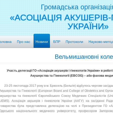
Громадська організаці
«АСОЦІАЦІЯ АКУШЕРІВ-
УКРАЇНИ»
оловна
Про нас
Новини
БПР
Протоколи
Науково-метод
Вельмишановні коле
Участь делегації ГО «Асоціація акушерів і гінекологів України» в робо
Акушерства та Гінекології (EBCOG) – або фахова медич
23-25 листопада 2017 року в м. Брюсель (Бельгія) відбулось чергове засід
Акушерства та Гінекології (European Board and College of Obstetrics and Gy
акушерства та гінекології Європейського Союзу Медичних Спеціалістів (Un
UEMS). Асоціація акушерів і гінекологів України (ААГУ) на засіданні Рад
товариства була представлена делегацією на чолі з Президентом ГО «А
Одеського національного медичного університету, професором Запоро