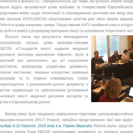
гінекологів в країнах ЄС. Передбачається, що лікарі, які успішно склали обид
часом будуть визнаватися усіма країнами та товариствами Європейськог
додаткових вимог, щодо легалізації та підтвердження дипломів про вищу меди
вже визнали EFOG-EBCOG обов’язковим іспитом для своїх лікарів акушерів-
Робота в цьому напрямку триває. Представники ААГУ приймали участь в підго
до роботи комісії з розрахунку прохідного балу та оцінювання теоретичної част
Йшлося також про результати впровадження
розроблених спільно усіма країнами-членами
EBCOG «Стандартів якості надання медичної
допомоги жіночому населенню Європи». Було в
черговий раз наголошено, що усі національні
протоколи, керівництва, нормативні документи,
клінічні настанови, локальні алгоритми, навчальні
програми та ін. повинні створюватись та/або
переглядатись з урахуванням даного документу, з
метою гармонізації та забезпечення дотримання
належної якості медичної допомоги матерям та
дітям в Європейському регіоні.
Велику увагу було приділено завершенню підготовки загальноєвропейсько
акушерів-гінекологів (PACT Project), офіційне представлення якої має відб
пройде 8-10 березня, 2018 року в м. Париж (Франція)
. Робоча група, щодо р
розгляд членів Ради EBCOG напрацьовані документи та загальну концепц