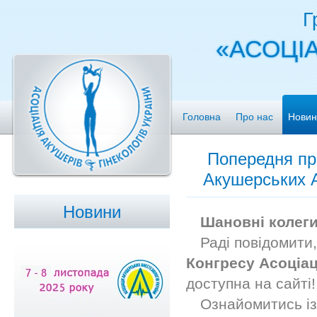
Г
«АСОЦІА
Головна
Про нас
Новин
Попередня про
Акушерських А
Новини
Шановні колеги
Раді повідомити
Конгресу Асоціац
доступна на сайті!
Ознайомитись із