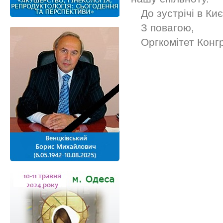
До зустрічі в Киє
З повагою,
Оргкомітет Конг