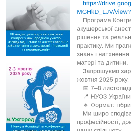
https://drive.go
MGHkD_LJV/view?
Програма Конгре
акушерської анесте
рішення та реальн
практику. Ми праг
знань і натхнення
матері та дитини.
Запрошуємо заре
жовтня 2025 року.
📅 7–8 листопад
📍 НУОЗ України 
🔹 Формат: гібр
Ми щиро сподів
професійності, дов
нашу спільноту.